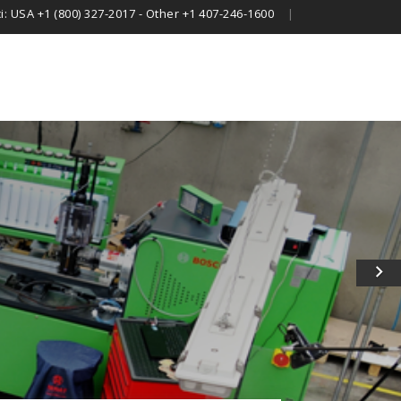
i:
USA +1 (800) 327-2017 - Other +1 407-246-1600
|
Successivo
D
d
s
Se

o
ri
Po
ca
in
pr
co