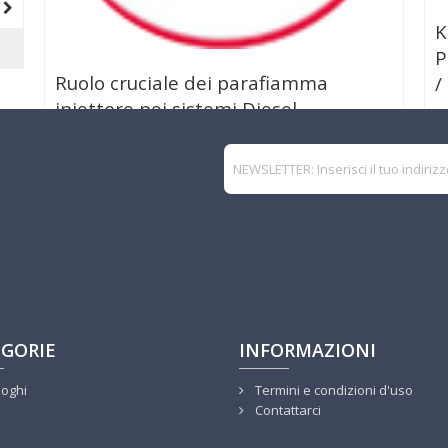
a
K
P
Ruolo cruciale dei parafiamma
/
iniettore nei sistemi Diesel
Continua
03/10/2025
Notizie
GORIE
INFORMAZIONI
loghi
Termini e condizioni d'uso
Contattarci