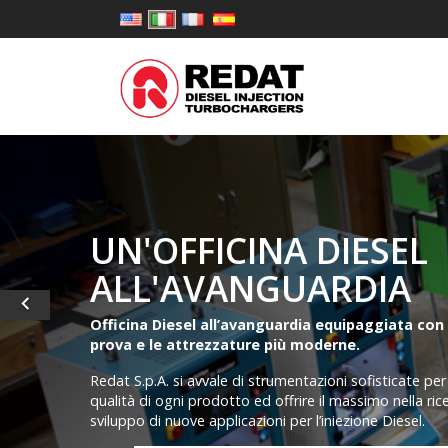
Precedente
UN'OFFICINA DIESEL
ALL'AVANGUARDIA

fficina Diesel all’avanguardia equipaggiata con i banchi
rova e le attrezzature più moderne.
dat S.p.A. si avvale di strumentazioni sofisticate per garantire la
alità di ogni prodotto ed offrire il massimo nella ricerca e nello
iluppo di nuove applicazioni per l’iniezione Diesel.