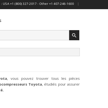
 :
USA +1 (800) 327-2017 - Other +1 407-246-1600
|
S

yota
, vous pouvez trouver tous les pièces
ocompresseurs
Toyota
, étudiés pour assurer
té
.