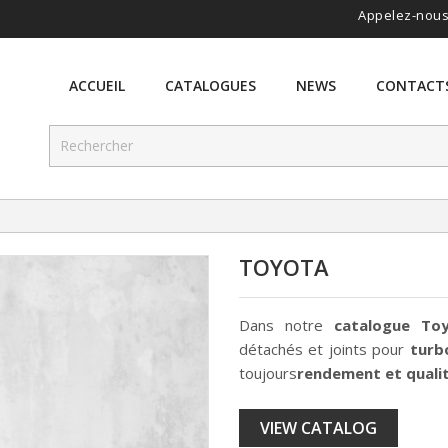
Appelez-nous
ACCUEIL
CATALOGUES
NEWS
CONTACT
TOYOTA
Dans notre
catalogue
To
détachés et joints pour
turb
toujours
rendement et quali
VIEW CATALOG